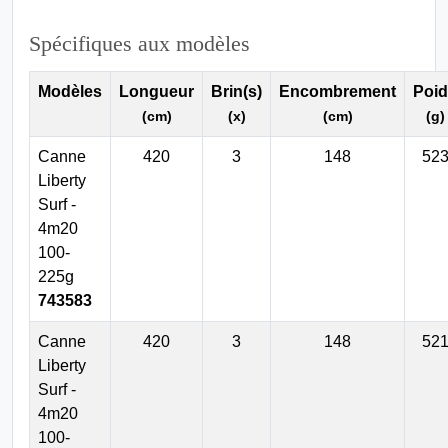
Spécifiques aux modèles
Modèles
Longueur
Brin(s)
Encombrement
Poi
(cm)
(x)
(cm)
(g)
Canne
420
3
148
52
Liberty
Surf -
4m20
100-
225g
743583
Canne
420
3
148
52
Liberty
Surf -
4m20
100-