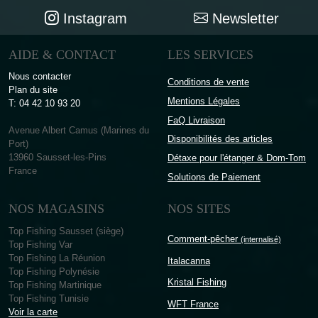
Instagram
Newsletter
AIDE & CONTACT
LES SERVICES
Nous contacter
Conditions de vente
Plan du site
Mentions Légales
T: 04 42 10 93 20
FaQ Livraison
Avenue Albert Camus (Marines du
Disponibilités des articles
Port)
13960 Sausset-les-Pins
Détaxe pour l'étanger & Dom-Tom
France
Solutions de Paiement
NOS MAGASINS
NOS SITES
Top Fishing Sausset (siège)
Comment-pêcher
(internalisé)
Top Fishing Var
Top Fishing La Réunion
Italacanna
Top Fishing Polynésie
Kristal Fishing
Top Fishing Martinique
Top Fishing Tunisie
WFT France
Voir la carte