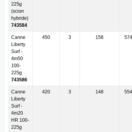
225g
(scion
hybride)
743584
Canne
450
3
158
57
Liberty
Surf -
4m50
100-
225g
743586
Canne
420
3
148
55
Liberty
Surf -
4m20
HR 100-
225g