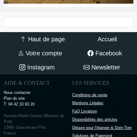
Haut de page
Accueil
Votre compte
Facebook
Instagram
Newsletter
AIDE & CONTACT
LES SERVICES
Nous contacter
Conditions de vente
Plan du site
Mentions Légales
T: 04 42 10 93 20
FaQ Livraison
Avenue Albert Camus (Marines du
Disponibilités des articles
Port)
13960 Sausset-les-Pins
Détaxe pour l'étanger & Dom-Tom
France
Solutions de Paiement