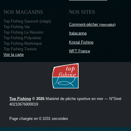
NOS MAGASINS
NOS SITES
Top Fishing Sausset (siège)
Comment-pêcher
(internalisé)
Top Fishing Var
Top Fishing La Réunion
Italacanna
Top Fishing Polynésie
Kristal Fishing
Top Fishing Martinique
Top Fishing Tunisie
WFT France
Voir la carte
Top Fishing
© 2026
Matériel de pêche sportive en mer — N°Siret
40210676900019
Page chargée en 0.1031 secondes