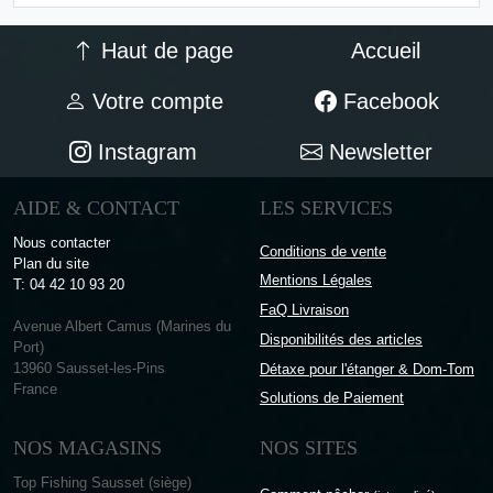
Haut de page
Accueil
Votre compte
Facebook
Instagram
Newsletter
AIDE & CONTACT
LES SERVICES
Nous contacter
Conditions de vente
Plan du site
Mentions Légales
T: 04 42 10 93 20
FaQ Livraison
Avenue Albert Camus (Marines du
Disponibilités des articles
Port)
13960 Sausset-les-Pins
Détaxe pour l'étanger & Dom-Tom
France
Solutions de Paiement
NOS MAGASINS
NOS SITES
Top Fishing Sausset (siège)