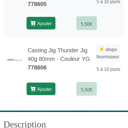
5 à 10 jours
778605
Ajouter
5,50€
Casting Jig Thunder Jig
dispo
fournisseur
40g 80mm - Couleur YG
778606
5 à 10 jours
Ajouter
5,50€
Description