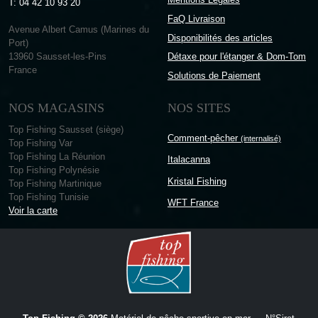
T: 04 42 10 93 20
FaQ Livraison
Avenue Albert Camus (Marines du
Disponibilités des articles
Port)
13960 Sausset-les-Pins
Détaxe pour l'étanger & Dom-Tom
France
Solutions de Paiement
NOS MAGASINS
NOS SITES
Top Fishing Sausset (siège)
Comment-pêcher
(internalisé)
Top Fishing Var
Top Fishing La Réunion
Italacanna
Top Fishing Polynésie
Kristal Fishing
Top Fishing Martinique
Top Fishing Tunisie
WFT France
Voir la carte