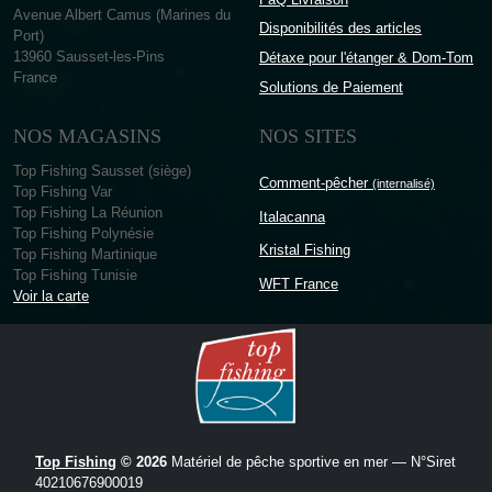
Avenue Albert Camus (Marines du
Disponibilités des articles
Port)
13960 Sausset-les-Pins
Détaxe pour l'étanger & Dom-Tom
France
Solutions de Paiement
NOS MAGASINS
NOS SITES
Top Fishing Sausset (siège)
Comment-pêcher
(internalisé)
Top Fishing Var
Top Fishing La Réunion
Italacanna
Top Fishing Polynésie
Kristal Fishing
Top Fishing Martinique
Top Fishing Tunisie
WFT France
Voir la carte
Top Fishing
© 2026
Matériel de pêche sportive en mer — N°Siret
40210676900019