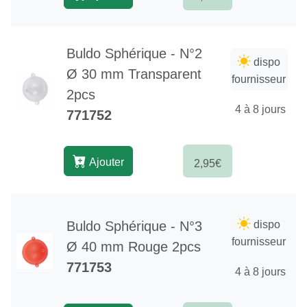
Buldo Sphérique - N°2
dispo
Ø 30 mm Transparent
fournisseur
2pcs
4 à 8 jours
771752
Ajouter
2,95€
Buldo Sphérique - N°3
dispo
fournisseur
Ø 40 mm Rouge 2pcs
771753
4 à 8 jours