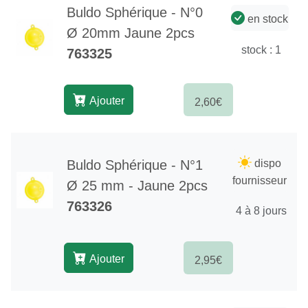
Buldo Sphérique - N°0
en stock
Ø 20mm Jaune 2pcs
stock : 1
763325
Ajouter
2,60€
Buldo Sphérique - N°1
dispo
fournisseur
Ø 25 mm - Jaune 2pcs
763326
4 à 8 jours
Ajouter
2,95€