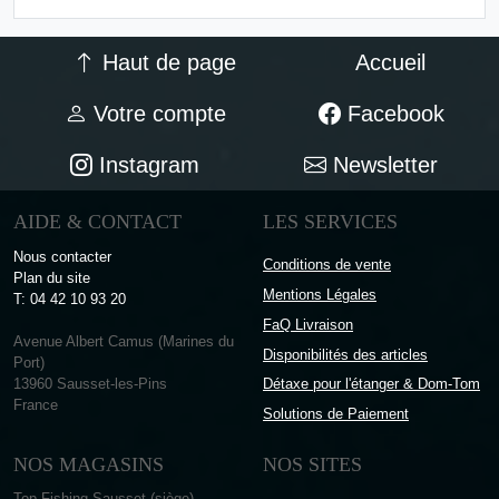
Haut de page
Accueil
Votre compte
Facebook
Instagram
Newsletter
AIDE & CONTACT
LES SERVICES
Nous contacter
Conditions de vente
Plan du site
Mentions Légales
T: 04 42 10 93 20
FaQ Livraison
Avenue Albert Camus (Marines du
Disponibilités des articles
Port)
13960 Sausset-les-Pins
Détaxe pour l'étanger & Dom-Tom
France
Solutions de Paiement
NOS MAGASINS
NOS SITES
Top Fishing Sausset (siège)