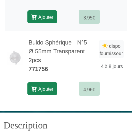
Ajouter
3,95€
Buldo Sphérique - N°5
dispo
Ø 55mm Transparent
fournisseur
2pcs
4 à 8 jours
771756
Ajouter
4,96€
Description