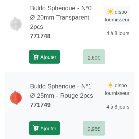
Buldo Sphérique - N°0
dispo
Ø 20mm Transparent
fournisseur
2pcs
4 à 8 jours
771748
Ajouter
2,60€
Buldo Sphérique - N°1
dispo
fournisseur
Ø 25mm - Rouge 2pcs
771749
4 à 8 jours
Ajouter
2,95€